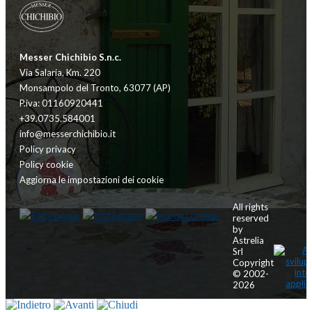
Messer Chichibio S.n.c.
Via Salaria, Km. 220
Monsampolo del Tronto, 63077 (AP)
P.iva: 01160920441
+39.0735.584001
info@messerchichibio.it
Policy privacy
Policy cookie
Aggiorna le impostazioni dei cookie
All rights
reserved
by
Astrelia
Srl
Copyright
© 2002-
2026