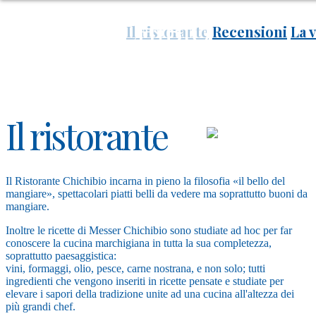
Il ristorante
Recensioni
La v
Il ristorante
Recensioni
La villa
Contatti
Il ristorante
Il Ristorante Chichibio incarna in pieno la filosofia «il bello del
mangiare», spettacolari piatti belli da vedere ma soprattutto buoni da
mangiare.
Inoltre le ricette di Messer Chichibio sono studiate ad hoc per far
conoscere la cucina marchigiana in tutta la sua completezza,
soprattutto paesaggistica:
vini, formaggi, olio, pesce, carne nostrana, e non solo; tutti
ingredienti che vengono inseriti in ricette pensate e studiate per
elevare i sapori della tradizione unite ad una cucina all'altezza dei
più grandi chef.